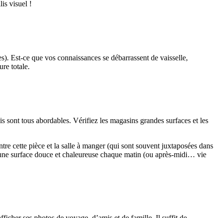
is visuel !
s). Est-ce que vos connaissances se débarrassent de vaisselle,
re totale.
is sont tous abordables. Vérifiez les magasins grandes surfaces et les
entre cette pièce et la salle à manger (qui sont souvent juxtaposées dans
vec une surface douce et chaleureuse chaque matin (ou après-midi… vie
fficher ses photos de voyage, d’amis et de famille. Il suffit de