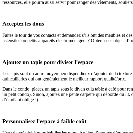
ressources, elle pourra aussi servir pour ranger des vêtements, souliers,
Acceptez les dons
Faites le tour de vos contacts et demandez s’ils ont des meubles et de
ustensiles ou petits appareils électroménagers ? Obtenir ces objets d’
Ajoutez un tapis pour diviser l’espace
Les tapis sont un autre moyen peu dispendieux d’ajouter de la texture e
quincailleries qui ont généralement le meilleur rapport qualité/prix.
Dans le condo, placez un tapis sous le divan et la table à café pour ren
un petit condo). Sinon, ajoutez une petite carpette qui déborde du lit,
d’étudiant oblige !).
Personnalisez l’espace à faible coût
Usez de créativité pour habiller les murs. Au lieu d’œuvres d’autres art