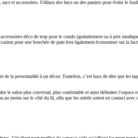
 sacs et accessoires. Utilisez des bacs ou des paniers pour éviter le fouill
s accessoires déco de trop pour le condo (gratuitement ou à prix modique
occasion pour une bouchée de pain fera également économiser sur la factu
t de la personnalité à un décor. Toutefois, c’est faux de dire que les tap
dre le salon plus convivial, plus confortable et ainsi délimiter l’espace 
 ou au moins sur le côté du lit, afin que les orteils soient en contact a
istes, l’étudiant peut profiter du canevas vide qu’offrent les murs pour a